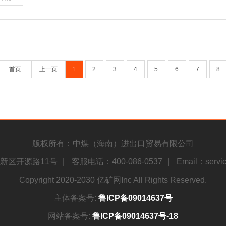
3 最大排放量：Q
入底板。
分为坚硬难冒顶板、破碎顶板和复合型顶板。坚硬难冒顶板是指直接顶岩
）将普通塑料排气管改为抗静电塑料管，并对管路可靠接地，以防止产生
Q1•1.5%，式中，Q——从独头巷道中每分钟最多允许排出的瓦斯量，m3/m
)工作面瓦斯含量增多或淋水增大。含有瓦斯的煤层，冒顶前瓦斯涌出量突
岩、砾岩和石灰岩。破碎顶板指的岩层的强度低、节理裂隙十分发育、整
）加强管理，严格工艺纪律，加强操作维修人员的技术培训和思想教育。
4 最大供风量：Qmax
预防大冒顶的措施
环水阻垢新技术
x=Q1•1.5% x100/C=Q•100/C，式中
)掌握工作面顶板周期来压规律。在确定工作面支架的总支撑力时，必须
顶板常见支护方式
除垢在工业上的应用已比较普遍。尽管国内化学除垢的研究和应用起步较
ax——允许往独头巷道内供风量的最大值，m3/min
顶板压力，当有周期来压时会给工作面造成严重威胁。在支架的总支撑力
常见支护方式有单体支柱支护、液压支架支护、锚杆支护。
对一般工业循环水系统中的一些常用换热设备，开发了相应的化学除垢工
独头巷道内平均瓦斯浓度，%
，多增支架，并采取各种安全措施，则可以防止冒顶。所以，采掘工作面有
首页
上一页
1
2
3
4
5
6
7
8
支柱支护主要是指采用木支架，摩擦式金属支柱、单体液压支柱支护。
其原因主要是：①煤矿空压机循环水系统与一般工业循环水系统相比有其
5 排放时间：T
)采煤工作面要有合理的支架规格和支护密度。
支架是在摩擦式金属支柱和单体液压支柱等基础上发展起来的采煤工作面
，一般的化学除垢工艺不能彻底清除其中的水垢。
VCH4/Q，式中，T——排放独头巷道中瓦斯所需时间，min，Q——从独
)加快工作面推进速度。因为工作面进度慢，顶板下沉量大，所以顶板不
杆支护主要是指用木锚杆、竹锚杆、金属锚杆、树脂锚杆、快硬水泥锚杆结
煤矿空压机系统采用敞开式循环水冷却方式，冷却系统主要由换热器（包
讲，排放瓦斯时间T应根据实际操作时再定，以上计算是按最大排放量来
柱大量折损，便使得工作面的总支撑力减小，这就容易推垮工作面。故应
 常见冒顶事故的预兆
。敞开式冷却系统使得空气中的氧大量进入循环水中而成为水果中的溶解
度不可能恒为1.5%，另外还应考虑，瓦斯排放完后，必须等30min，
)局部冒顶的预兆及预防措施
）局部冒顶的预兆
程中物料的泄漏所形成的污垢等。另外，空压机周围的工作环境恶劣，如
验值。
冒顶的发生主要决定于顶板的岩石性质以及支架对每一块顶板的支撑力。
）工作面遇有小地质构造，由于构造破坏了岩层的完整性，容易发生局部
表明，煤矿穿梭压机循环水成垢的主要成分为碳酸钙。它们首先在金属表
安全技术要求
件变化的区域，也易发生冒顶。有时尽管顶板比较稳定，但忽视支架规格
）顶板裂隙张开、裂隙增多，敲帮问顶时，声音不正常。
版权所有：中煤（海南）进出口贸易有限公司
长、发展、慢慢变为颗粒并互相聚附形成结晶的絮团。这种固相沉积物的
1 排放要求：
局部冒顶的预兆
）顶板裂隙内卡有活矸，存在掉碴、掉矸现象，掉大块前往往先落小块矸
压机冷却塔中滋生的藻类能分泌出粘液，其粘液能积聚无机物，如泥沙，Fe
1.1 停风区中瓦斯浓度超过1.0%但不超过3.0%时，必须采取安全措
新区开源路11号
|
客服电话：400-086-0537
|
Email：servi
)工作面遇到小地质构造；
）煤层与顶板接触面上，极薄的矸石片不断脱落。这说明劈理（即顶板节
与空气冷凝水一道由排气阀排出，形成含油废水中的油份有三种存在形式
控制风流措施，完全可以做到安全排放，所以，一般情况下不必制定专门
)顶板裂隙张开，裂隙增多，敲帮问顶时发出不正常的声音；
）淋头水分离顶板劈理，常由于支护不及时面冒顶。
Copyright 2020-2030 亿矿网Inc All Rights Reserved.
同作用下，空压机冷却系统极易结垢。
员在现场监督管理，并采取控制风流措施。
)顶板裂隙内卡有活矸，并有掉碴、掉矸现象，先小后大；
）大型冒顶的预兆
循环水阻垢是彻底解决空压机结垢的有效措施，其方法就是针对煤矿空压
1.2 停风区中瓦斯浓度超过3.0%时，必须制定安全排放瓦斯技术措施，
主体备案号:
鲁ICP备09014637号
)煤层与顶板接触面上，极薄的矸石片不断地脱落；
顶板的预兆
套和冷却器芯子等部件生成水垢。为了有效地控制污垢沉积，应按以下原
2 瓦斯排放前的系统调整：排放前必须调整好风量，必须要有满足要求的稀
)滴淋水从顶板劈裂面滴落。
）顶板的连续发生断裂声。这是由于直接顶与老顶发生离层，或顶板切断
网站备案号:
鲁ICP备09014637号-18
循环水中颗粒沉降速度，阻止污垢晶体的增长；控制污垢晶体发育，使污
3出于风筒承受能力及控制风流操作程序的难易程度考虑，原则上采用单级
预防局部冒顶的措施