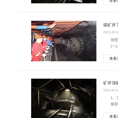
查看
二、
距，选用
由于
瓦斯人员
(一
3.
击或碰撞
涌出量的
(二
此类
2技
易出现风
(三
（1
2.
煤矿井
2 
业人员放
（2
为防
独头
三、
2021-07-
时间，尽
时发现故
前制定的
(1
按照
（3
2.
作。
(2
(一
（4
冷却
2.
(3
采煤
空洞，采
是：
VC
探水
查看
层形成一
（5
（1
QC
须打透老
下沉的要
下分层掘
（2
t—
在距
1．
处理后再
（3
K—
和技术部
(1
（6
主。
掘进，C
矿井顶
四、
①顶
吊大件，
2.
2.
量相匹配
②顶
2021-07-
采用点柱
为了
C=V
煤矿
③顶
（7
1、
（1
C—
地表
(2
人及煤矸
煤层
（2
L—
(3
般由一层
（3
S—
支柱发颤
查看
顶板，坚
（4