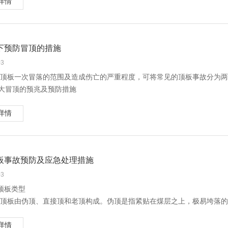
详情
在可能存在积水的区域进行作业时，应采取的安全措施主要包括：
限位卡缆。服务年限较长，断面在10m2以上，围岩压力较大的巷道，支
积碳本身易燃易爆，此时若遇积碳自燃、油质劣化闪点降低、排气管或气
处于污浊风流中，操作不当就会存在安全隐患；而分风限风法则根据全风
)放炮时，躲炮时间延长到至少30分钟以上，等待响炮地点稳定后，判明
3 松散破碎围岩塌漏抽冒事故的防治措施
、静电积聚等，都能引起空压机系统燃烧，甚至爆炸。
大小确保排放瓦斯在同全风压风流混合处的瓦斯浓度不超过1.5%的前提
)放炮躲炮时，人员应站在不被水流冲击威胁的地方，防止响炮后采空区
事故隐患比较明显，同时也最容易由较小的冒落迅速发展成大面积高拱冒
术措施
量过小而影响排放速度，还能够排除因实际操作时风量过大增加排出的瓦
)交接班时，上一班不能在溜煤道上留有存煤，防止在交接班过程中，存
） 炮掘工作面采用对围岩震动较小的掏槽方法，控制装药量及放炮顺序。
1 避免空气进入冷却系统
下预防冒顶的措施
关于参数计算
煤时造成水煤泥涌人事故。
） 根据不同情况，采用超前支护、留中心垛掘进法、短段掘砌法、超前
止空气进入冷却系统，可在冷却水出水管线上安装一个水表外壳，一时有
掘进巷道停风后（含旧巷复用），其内部积存的瓦斯量、瓦斯浓度、排放
在作业过程中，需要探放水的情况主要有：
03
快将永久支护紧跟到迎头。
障，并进行处理。
安全技术措施中计算出来。一是有利于排放瓦斯人员在实际操作时做到心
)遇到可能积水的老空窑和本矿采空区;
顶板一次冒落的范围及造成伤亡的严重程度，可将常见的顶板事故分为两
）根据围岩性质、巷道服务年限及用途，合理选择不同的永久性支护形式
2 避免冷却系统结垢
)遇到上水平大巷时，应防止与大巷水沟打透;
)大冒顶的预兆及预防措施
）积极采用围岩固结及冒落空间充填新技术。对难以通过的破碎带，采用
系统结垢是空压机故障的主要原因。为了解决这一问题，国内外许多学者
1 独头巷道内积存的瓦斯量:
)遇到钻孔时，应探明钻孔是否有积水或与其它积水区相通。
工作面不断向前推进，采场控顶面积便逐步增大，当厚度不大的直接顶逐
用水泥骨料、化学发泡、金属网构件或气袋等充填新技术。
H4=KQCH4t，式中VCH4—独头巷道内积存的瓦斯量，m3
前，要分析查明采空区或老窑的空间位置、积水量和水压。探放水时，要
详情
个自然压力拱，煤壁受压发生变化，造成工作面压力集中。在这种情况下
）采上分层工作面时，回净顺槽及开切眼支架，铺满假顶，放落顶板，坚
） 加强冷却水水质的监控与管理。
H4——正常时独头巷道的绝对瓦斯涌出量，m3/min
空水体，并要监视放水全过程，直到老空水放完为止。探放水时，要认真
求相适应，就会出现大冒顶(或称切顶)。
进以预留木橛为导向，必须过无网区或出入网边时，必须打撞楔控制顶板
） 对冷却器进行技术改造。有资料表明，使用铜制波纹管冷却器芯效果较
—停风时间， min
离采空区或大巷20米左右时，应由技术部门或技术人员制定探水措施，
大冒顶的预兆
往前掘进。
）定期对空压机进行清洗（除垢）。除垢方法包括是机械除垢法和化学除
—停风后独头巷道内绝对瓦斯涌出量与正常掘进时绝对瓦斯涌出量之比值
门共同确定下一步巷道掘进长度，一般规定是探5米，掘进1米。
)顶板的预兆：
）选用大直径优质木抬棚或金属抬棚，严格按抬棚操作规程架设及维修。
H4涌出量减小，故K＜1，一般为0.3～0.7
板事故预防及应急处理措施
雨季前，要对矿井排水设备和供电设施进行一次全面检修，清挖水仓、水
板连续发出断裂声。这是由于直接顶和老顶发生离层或顶板切断而发生的
防止抬棚被运行矿车及设备刮撞。在老巷道利用旧棚 子套改抬棚时，必
3 避免形成积碳
2 独头巷道内积存的瓦斯浓度：C
的水仓、水泵、输电线路(双路)等设施，确保矿井正常排水，并满足最大
板岩层破碎、下落、掉碴。掉碴一般由少变多，由稀变密。
03
、托棚或木垛加固前方支架，控制放炮及装药量，防止崩透崩冒。
防止积碳的形成，应采取以下技术措施：
CH4x100/LS=KQCH4tx100/LS，式中
位于地表河流、山洪部位等附近，井口、工业广场要修筑堤坝、开挖沟渠
板裂缝增加或裂隙张开，并产生大量的下沉。
）维修老巷时，必须从有安全出口及支架完好的地方开始。在斜巷及立眼
顶板类型
） 改善机房周围的环境，保持空气干净清洁。
—独头巷道内CH4平均浓度，%
水体、采煤塌陷区、煤系地层露头等部位有漏水现象时，要对漏水的水体
)煤帮的预兆。由于冒顶前压力增加，煤壁受压后，煤质变软，片帮增多
溜放畅通。
顶板由伪顶、直接顶和老顶构成。伪顶是指紧贴在煤层之上，极易垮落的
） 正确选择润滑油，建立完善的空压机润滑油采购、检验、验收管理制度
—独头巷道的长度，m
)支架的预兆。使用木支架时，支架大量折断，发出声音。使用金属支柱时
或几层厚度不定的泥岩、页岩、粉砂岩等比较容易垮落的岩层所组成，直
）确定合适的供油量。若润滑油供给过多，则易形成积碳。然而也不能过
—独头巷道的平均断面积，m2
。工作面使用绞接顶梁时，因受顶板冲击压力，顶梁楔被弹出或挤压，俗
详情
硬顶板；老顶又叫基本顶，一般指位于直接顶之上（有时也直接位于煤层
）建立经检查和清除积碳为主的小修周期。