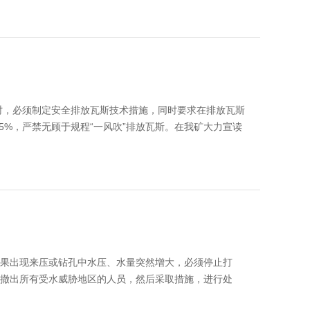
道维修及收尾回撤支架区，未采取有效的安全措施，造成
中，将使空压机因冷却不良，温度升高而引发事故。
矿安全事故与煤自然发火有关。煤炭在自燃过程中产生许多
都属于温室气体，它们将引起大气环境污染、气候变暖、
落范围及高度扩大；抬棚架设质量及材质不合格或长期失
进行换热，导致气缸运行温度升高而引发事故。据调查，
8万吨，目前由于我国煤炭自燃引起的二氧化碳排放量占全
是冷却水质差，硬度高且存在杂质，结垢也是不可避免
酸根离子浓度增加，与水中钙离子生成碳酸钙。碳酸钙的
，并发生放热氧化反应使得温度升高，出现冒烟发火的现
事故有针对性地采取措施。
水管的水流通径变小，造成空压机冷却水与气缸体之间的换热
%时，必须制定安全排放瓦斯技术措施，同时要求在排放瓦斯
空压机的安全运行，首先，垢层部分会形成贫氧区，与冷
5%，严禁无顾于规程“一风吹”排放瓦斯。在我矿大力宣读
。
条件，给硫酸盐还原菌创造生长条件，并加速垢层的生
瓦斯中存在的不足和差距，对高值超限的安全隐患和引发
仪和安全找掉工具。
空压机着火、爆炸等重大事故，造成人员伤亡及巨大经济
富经验及煤场自燃的原因，提出了以下的防灭火治理方
斯事故，彻底清除安全隐患，从根本上创造人身效益、安
节理、裂隙发育，有隐性危岩时，必须缩小空顶距离，采
。
及时支架。
微的积碳不会影响空压机的安全运行。严重的积碳在高温
洒普瑞特阻燃剂，然后用推土机压实，第一层压实后以同
制排放瓦斯的方法，现场采取的控制方法主要有：
局部通风机风量，达到控制排放瓦斯的目的，即在风机出风
应采取以下措施；
逐一拍紧，确保堆体表面平滑，尽量避免出现沟槽或平
0mm。
入独头巷道以排放瓦斯，另一股风流则同全风压风流一起稀
果出现来压或钻孔中水压、水量突然增大，必须停止打
和永久支护形式，采用穿梁超前支护、固定前探梁或铰接前
局部高温点，及时采用多孔压注普瑞特复合胶体的措施，确
头巷道的风量；
撤出所有受水威胁地区的人员，然后采取措施，进行处
套的液压迈步前移超前支架。
不及时，污油被高温蒸发，也易形成积碳。
存的瓦斯由外向里逐段排放出来。
支护或金属拱型可缩性支架。围岩压力大的巷道应缩小棚
气缸高温运行引起润滑油温度过高，形成积碳。
于不稳定状态且风量控制不易把握；逐段排放法存在排放