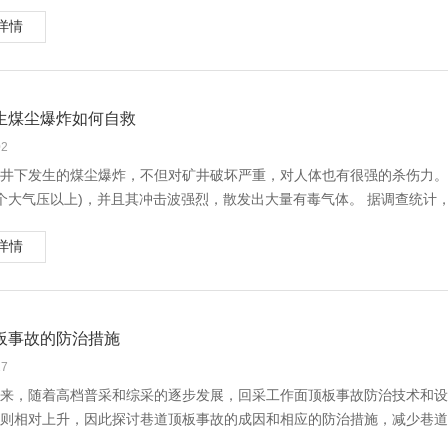
兆时，必须停止作业，采取措施，并报告矿井调度室。如果情况危急，必
泵比例电磁阀接头接触不良，也会引起大小臂掉臂现象。
详情
特点
掉臂（油温45℃左右,5分钟斗齿下降超过95mm），有可能是主阀被卡导致
挂红
井水中含有铁的氧化物，所以在通过煤层或岩层裂隙时，附着在裂隙表面
挂汗
生煤尘爆炸如何自救
掘工作面接近积水区时，水在自身压力作用下，通过煤岩裂缝而在煤壁、
成水珠，这是一种假象。因此，在遇到挂汗时，要注意辩别真伪，其方法
02
井下发生的煤尘爆炸，不但对矿井破坏严重，对人体也有很强的杀伤力。其
空气变冷
个大气压以上)，并且其冲击波强烈，散发出大量有毒气体。 据调查统计
面接近大量积水时，气温骤然降低，煤壁发凉，人一进去有凉爽感，时间
，而是有害气体和缺氧引起的中毒和窒息。所以，发生煤尘爆炸时，自救
，当采掘工作面接近时，温度反而升高。
详情
发生雾气
措施：
道内温度很高时，积水渗到煤壁后，引起蒸发而迅速形成雾气。
煤尘爆炸后，立即戴好自救器。如没有准备自救器，最好用湿毛巾快速捂
以上几种情况，必须立即停止掘进，加固支架，进行探放水。
听到爆炸时，应赶快张大口。并用湿毛巾捂住口鼻，避免爆炸所产生强大
板事故的防治措施
水叫
煤尘爆炸后，切忌乱跑，井下人员应在统一指挥下，情绪镇定，向有新鲜
的高压积水，向煤岩裂缝强烈挤压与两壁摩擦而发出嘶嘶叫声，说明采掘
次损伤。
27
必须立即发出警报，撤出所有受水威胁的人员。
在可能的情况下，撤离险区后及时向井下调度、矿调度和局调度报告。
来，随着高档普采和综采的逐步发展，回采工作面顶板事故防治技术和设
底板鼓起
则相对上升，因此探讨巷道顶板事故的成因和相应的防治措施，减少巷道
底板鼓起有两种原因，一种是底板受承压含水层水（或积水区）静水压力
巷道顶板事故的种类