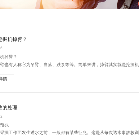
挖掘机掉臂？
06
机掉臂？
臂也有人称它为吊臂、自落、跌泵等等。简单来讲，掉臂其实就是挖掘机
，大臂或小臂会出现自动下落的现象。
详情
出现掉臂故障的时候，也会出现不同的表现形式，故障现象大致可以分为
7点常见原因
油故障引起的掉臂。冷车正常热车掉臂，很有可能就是液压油有问题。
故的处理
机的液压油缸出现故障，尤其是油缸油封损坏或老化，造成油封内漏引起的
02
阀阀孔阻塞、阀芯磨损、阀芯间隙过大、分配阀主安全阀磨损损坏，引起的
预兆
小臂安全溢流阀油封破损时，造成一定的泄漏，也会导致掉臂现象。
采掘工作面发生透水之前，一般都有某些征兆。这是从每次透水事故教训
泵密封不良造成的，也称之为“卸油"，这时需要将分配泵的密封圈更换。