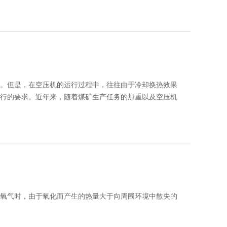
底鼓时，一方面派人监视底鼓的发展变化，一方面报告矿
②离层型围岩片帮冒顶事故；③松散破碎围岩塌漏抽冒事
措施。
和矿山压力共同作用的结果，这种情况属于透水预兆；另
事故中，以离层型围岩片帮冒顶事故和松散破碎围岩塌漏抽
底鼓时，一方面派人监视底鼓的发展变化，一方面报告矿
措施。
违章操作，对隐性镶嵌型顶板未发现或未采取有效措施。
。但是，在空压机的运行过程中，往往由于冷却换热效果
未采取有效措施。
行的要求。近年来，随着煤矿生产任务的加重以及空压机
过大，崩倒或崩歪迎头支架。
失。
压力和冲击地压等外力影响，大型镶嵌型坠矸在空顶区失
；④温度异常；⑤燃烧；⑥爆炸。其中第①、②种情况是
机的监探装置失灵而引起的。第④种情况主要是冷却系统
等外在因素影响，围岩风化剥落。
3种情况综合在一起加以讨论。
架卡缆螺母扭矩小，支撑力不足，整体性差。
的原因。本文将着重讨论引起空压机温度异常、燃烧及爆
氧气时，由于氧化而产生的热量大于向周围环境中散失的
造成迎头塌漏抽冒。
成空顶虚帮。
环境受到了极大的破坏，大气污染也日益加剧并导致全球