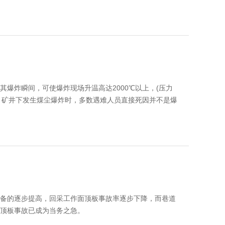
须立即发出警报，撤出所有受水威胁地点的人员。
的。
有暗红色水锈。
岩壁上聚成许多水珠，但有时空气中的水分遇到低温煤块
是观察煤岩的新鲜面是否也有潮气，如果煤岩潮湿则是透
爆炸瞬间，可使爆炸现场升温高达2000℃以上，(压力
，矿井下发生煤尘爆炸时，多数遇难人员直接死因并不是爆
越长就越感到阴凉。但是受地热影响较大的矿井，地下水
措施要果断及时，方法 得当，尽可能减少伤残和死亡的发
住鼻口，就地卧倒，如边上有水坑，可侧卧于水中。
冲击波击穿耳膜，引起永久性耳聋。
风流的方向撤退或躲进安全地区，注意防止二次爆炸或连续
工作面距积水区已很接近，若是煤巷掘进，透水即将发
备的逐步提高，回采工作面顶板事故率逐步下降，而巷道
顶板事故已成为当务之急。
和矿山压力共同作用的结果，这种情况属于透水预兆；另