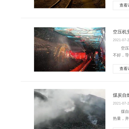
一种是受
查看
巷道
井调度室
故；④块
发生
上述
一种是受
冒事故为
井调度室
空压机
2 
2.
2021-07-
（1
空压
（2
不好，导
（3
服务年限
（4
查看
1空
稳坠落，
1.
2.
空压
（1
由于零件
煤炭自
（2
故障导致
（3
1.
2021-07-
2.
引起
煤自
（1
炸的原因
热量，并
（2
1.
由于