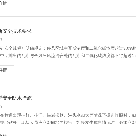
）在地质作用破碎带、采掘影响破碎区，巷道穿过老巷或松软厚煤层、巷
进入冷却系统将引起空压机故障。空压机运行时若有空气串入冷却水系统
详情
我国所有煤矿中，具有自燃危险的煤矿已接近73%，其中三分之一的煤
事故。
2.2 冷却系统结垢
，例如一氧化碳、二氧化碳、含硫气体以及一系列含氮气体，这一类气体
）在巷道交叉点及贯通点，因巷道支撑压力集中叠加，抬棚上方直接顶冒
系统结垢将引起空压机故障。冷却系统结垢，使冷却水不能有效地与气缸
等严重问题。有关资料显示，新疆地区每年的温室类气体排放量高达123
机冷却效果不好的原因，一是冷却系统的结构存在着设计制造的缺陷；二
化碳排放总量的2%-3%。
巷道顶板事故的防治措施
斯安全技术要求
因为冷却水在运行过程中，当经过换热器时，重碳酸根分解失去平衡，碳
上，自然发火，即具有自燃倾向性的煤被开采以后暴露在空气中接触氧气
巷道顶板事故的原因不同，为了有效防止事故的发生，必须根据不同类型
低，在设备受热表面沉积，形成水垢。
煤炭的自燃主要有以下几个特征：
27
1 镶嵌型围岩坠矸事故的防治措施
水垢的导热系数低（仅为钢材的4.0%左右），随着垢层的加厚，冷却
）出现烟雾、明火及火炭；
矿安全规程》明确规定：停风区域中瓦斯浓度和二氧化碳浓度超过3.0
此类顶板事故的特点，应采取如下防治措施：
降低，进一步加剧垢层的生长。而空压机冷却系统一旦结垢将会严重威胁
）围岩、煤体和周围空气的温度升高，达到70℃；
中，排出的瓦斯与全风压风流混合处的瓦斯和二氧化碳浓度都不得超过1.
） 开工前、班中及放炮后，坚持按操作规程敲帮问顶，发现危岩随时找掉
的金属产生氧浓差电池效应，引起电化学腐蚀；其次，垢层内部造成嫌氧
）因煤炭的氧化而生成的产物气体（CO、C2H4）浓度超过报警值。
因排放瓦斯过程中引发的一起起瓦斯事故（爆炸）案例，结合本矿在排放
） 改进人工敲帮问顶和找掉方法，研制测定“危岩”稳定性的声振谱发射
的存在将影响空压机效率的提高，造成空压机能耗的增加，严重者将引起
煤堆自燃，徐州吉安矿业科技有限公司结合自己多年对煤田火灾治理的丰
详情
到很震惊，对我们的教育也极其深刻。面对一起起血的事实，如何杜绝瓦
）根据围岩性质、掘进工艺和支护形式，确定合理的空顶距离。当空顶区
经济效益，实现矿井安全跨越式发展，是我们大家应该共同探讨的话题。
护或锚杆支护。
2.3 机组系统积碳
）源头治理：利用普瑞特阻燃剂，在装船或装车之前就对其进行喷洒处理
控制排放瓦斯方法
）炮掘工作面应严格按钻眼爆破图表施工。放炮前加固迎头支架，放炮后
系统积碳将引起空压机故障。维护良好的空压机组只形成轻微的积碳，轻
）叠层压实并喷洒阻燃剂：在场地堆存煤炭的过程中，分层摊开的同时喷
排放瓦斯风流在同全风压风流混合后其中的瓦斯浓度不超限，必须采取控
2 离层型围岩片帮冒顶事故的防治措施
导致空压机着火燃烧，甚至爆炸。积碳的形成主要与以下因素有关。
季安全防水措施
堆放第二层，以此类推，堆放的高度以现场实际情况而定。
1 增阻限风法：增阻限风法实质就是增加局部通风机的工作风阻，以限制
事故多发生在围岩层理极其发育、围岩风化及空顶面积过大条件下，主要
） 机房附近空气不干净和空气过滤不合要求。
）边际拍紧并喷涂阻封材料：待煤垛起高后，用铲车把边际从底部到顶部
或皮带捆绑；
03
） 易风化剥落的巷道，应在一昼夜内封闭锚喷到迎头，封闭喷浆厚度至少2
） 润滑油供给过量，则易形成积碳。
在表面喷涂普瑞特阻封材料。
2 分风限风法：分风限风法实质是让风流分岔，只让部分风流通过风筒进
在巷道出现挂红、挂汗、煤岩松软、淋头水加大等情况下掘进打眼时，如
） 合理确定空顶距离及超前支护形式。在炮掘工作面，应根据围岩条件
） 供气系统存在铁或氧化微粒等催化剂，加速润滑油的氧化。
）每天利用红外热成像仪对煤堆进行测温，针对超过或接近60摄氏度的
来的瓦斯，即在风机出风侧设排放“三通”，通过“三通”放风来控制进入独
拔出钻杆，现场人员应立即向地面报告。如果发生危急情况时，必须立即
护、托钩架梁无腿棚支护或锚杆超前支护等形式。在机掘工作面，应发展配
）空压机在运行过程的污水污油沉积在后冷却器及储气罐底部，由于排放
度保持在60摄氏度以下。
3 逐段排放法：逐段排放法就是在独头巷道内风筒断开，将独头巷道内积
）合理选择巷道位置及掘进时间，根据离层型围岩特征，采用适应的锚杆
）冷却系统工作异常，冷却管路、冷却器、气缸水套结垢，冷却效果差，
述方法分析如下：增阻限风法存在风机处于高风阻状态下启动并运行易处