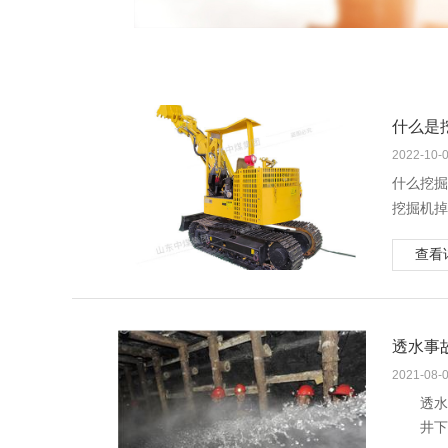
什么是
2022-10-
什么挖掘
挖掘机掉
的情况下
查看
当挖掘机
等。
掉臂故障
1.液压
透水事
2.挖掘
2021-08-
3.分配
透水
4.当大
井下
5.分配