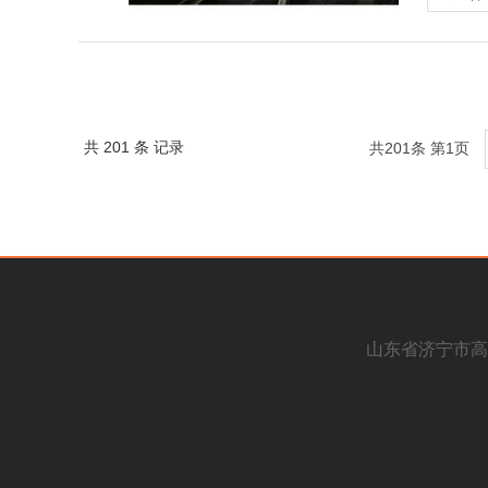
2.
会大量插
顶板
（5
Q=
(4
一般为砂
（6
2.
2．
的顶板。
3循
Qma
(1
2、
化学
Qm
适应平时
顶板
果，并且
C—
共 201 条 记录
强支护
共201条 第1页
单体
的工艺。
2.
(2
液压
比较复杂
T=
(3
锚
我国
严格
度慢，支
一、
塔等组成
CH4浓
(二
（一
及生产过
可参照经
局部
（1
研究
3 
在地质条
（2
核心，增
3.
1．
（3
有关。空
3.
山东省济宁市高
(1
（4
程中，并
严格采取
(2
（5
因素的共
等有关人
(3
（二
空压
3.
(4
1、
缓气缸水
3.
(5
（1
力；控制
3.
2．