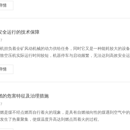
矿山压力单方面的作用而产生底鼓，这种情况一般不突水。因而巷道发生
详情
顶板事故按围岩结构及冒落特征分为以下几类：①镶嵌型围岩坠矸事故；
，及时确定发生底鼓的原因。如果证实是由水压造成的，应迅速采取处理
状围岩断裂冒顶事故；⑤软岩膨胀变形毁巷事故。
底板鼓起有两种原因，一种是底板受承压含水层水（或积水区）静水压力
5类巷道顶板事故中，镶嵌型围岩坠矸事故一般约占50%，在其他顶板
矿山压力单方面的作用而产生底鼓，这种情况一般不突水。因而巷道发生
主。
，及时确定发生底鼓的原因。如果证实是由水压造成的，应迅速采取处理
安全运行的技术保障
巷道顶板事故的原因分析
1 镶嵌型围岩坠矸事故原因分析
27
）开工前或放炮后，在无支护空顶区，敲帮问顶和找掉不及时、不彻底或
机担负着全矿风动机械的动力供给任务，同时它又是一种能耗较大的设备
）空顶范围大，空顶距离超过作业规程规定。当工作面节理裂隙发育时，
致空压机实际运行时间较短，机器停车与启动频繁，无法达到高效安全运
）在炮掘工作面，尤其在大断面巷道或交叉点，炮眼布置不合理，装药量
的延长，矿用空压机系统时常发生重大事故，造成人员伤亡及重大经济损
）在机掘工作面，由于断面大，进度快，空顶面积迅速增大，受采动支撑
详情
压机故障原因分析
甚至推垮不稳定的迎头支架。
1 故障类型
2 离层型围岩片帮冒顶事故原因分析
机主要有以下6种故障类型：①排气量不足；②压力不正常；③不能启动
） 工作面出现“伞檐”离层断裂向下方自由空间滑移导致劈帮。
磨损导致空压机各配合间隙的变化而引起的。第③种情况主要是由于空压
燃的危害特征及治理措施
） 锚喷巷道封闭锚喷不及时或质量不符合要求，巷道受淋水、放炮震动
的，而温度异常又是引起机组燃烧或爆炸的直接原因。本文将④、⑤、⑥
）空顶面积大，无超前支护，迎头支架不及时或架设质量差；拱型金属支
2 故障原因
27
3 松散破碎围岩塌漏抽冒事故原因分析
空压机故障的原因很多，既有设计制造上的原因，也有操作维护及管理上
燃是煤不经点燃而自行着火的现象，是具有自燃倾向性的煤遇到空气中的
）在空顶区，由于空顶范围大，破碎围岩悬露时间长，支护未跟到迎头，
。
发生了热量聚集，使煤温度升高达到燃点而着火的过程。
）在迎头支护区，由于放炮崩倒迎头支架而塌冒，或支架未插严背实，造
2.1 空气进入冷却系统
煤炭的自燃，煤矿的安全生产已得不到保障，储煤场以及矿区周围的生态