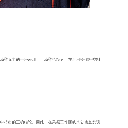
动臂无力的一种表现，当动臂抬起后，在不用操作杆控制
大臂掉臂、小臂掉臂、中臂掉臂、冷车正常热车掉臂等
。
大小臂吊臂。
中得出的正确结论。因此，在采掘工作面或其它地点发现