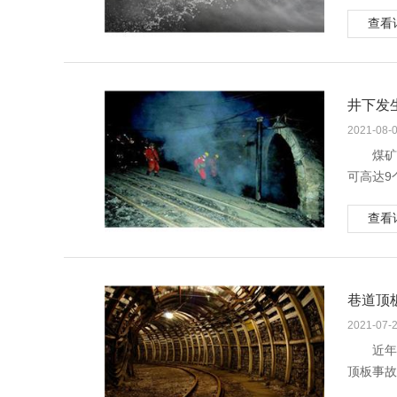
有透水预
6.液压
查看
预兆
7.严重
1、
因矿
2、
井下发
当采
也会凝结
2021-08-
水征兆。
煤矿
3、
可高达9
工作
炸和燃烧
温度偏高
查看
生。
4、
自救
当巷
1.
遇到
2.
巷道顶
5、
3.
井下
爆炸的再
2021-07-
生，这时
4.
近年
6、
顶板事故
发生
1 