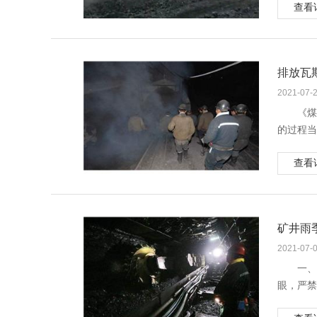
（3
空气
查看
变暖。在
塌漏抽冒
1.
有害气体
（4
冷却
酸雨增多
修。
造成空压
世界二氧
3 
排放瓦
的。这是
理论
由于
溶解度较
象。此外
2021-07-
3.
由于
（1
《煤
根据
效率大大
（2
的过程当
（1
却系统中
（3
各大煤矿
（2
长。垢层
对于
查看
的事故感
（3
损失。
案：
全效益和
取临时支
1.
（1
1 
（4
机组
（2
为使
3.
状态下将
矿井雨
样的方式
1.
此类
（1
（3
侧用绳子
2021-07-
（1
（2
台，然后
1.
一、
（2
（3
（4
释排放出
眼，严禁
探梁支
（4
保煤堆温
1.
理。
（3
（5
对上